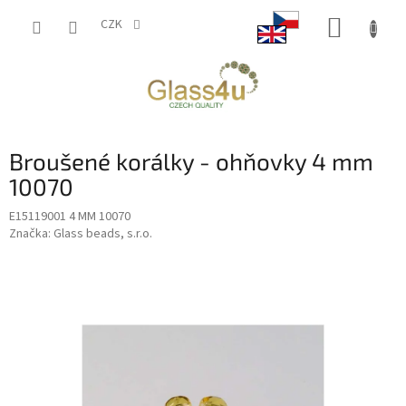
Přejít
NÁKUP
na
CZK
obsah
KOŠÍK
Broušené korálky - ohňovky 4 mm
10070
E15119001 4 MM 10070
Značka:
Glass beads, s.r.o.