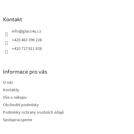
á
p
a
Kontakt
t
info
@
glass4u.cz
í
+420 483 390 228
+420 727 811 828
Informace pro vás
O nás
Kontakty
Vše o nákupu
Obchodní podmínky
Podmínky ochrany osobních údajů
Spolupracujeme