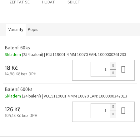
ZEPTAT SE
HLÍDAT
SDÍLET
Varianty
Popis
Balení: 60ks
Skladem
(254 balení)
| E15119001 4 MM 10070
EAN:
1000000261233
Do 
18 Kč
14,88 Kč bez DPH
Balení: 600ks
Skladem
(24 balení)
| VO15119001 4 MM 10070
EAN:
1000000347913
Do 
126 Kč
104,13 Kč bez DPH
Z