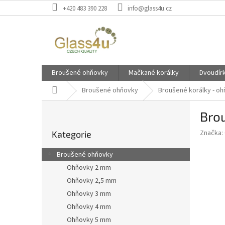
Přejít
+420 483 390 228
info@glass4u.cz
na
obsah
Broušené ohňovky
Mačkané korálky
Dvoudír
Domů
Broušené ohňovky
Broušené korálky - o
P
Bro
o
Přeskočit
s
Značka:
Kategorie
kategorie
t
r
Broušené ohňovky
a
Ohňovky 2 mm
n
Ohňovky 2,5 mm
n
í
Ohňovky 3 mm
p
Ohňovky 4 mm
a
Ohňovky 5 mm