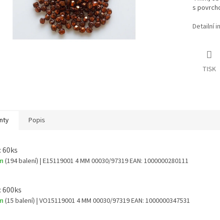
s povrch
Detailní 
TISK
nty
Popis
: 60ks
em
(194 balení)
| E15119001 4 MM 00030/97319
EAN:
1000000280111
: 600ks
em
(15 balení)
| VO15119001 4 MM 00030/97319
EAN:
1000000347531