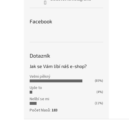
Facebook
Dotazník
Jak se Vám líbí náš e-shop?
Velmi pěkný
(85%)
Ujde to
(4%)
Nelíbí se mi
(11%)
Počet hlasů:
183
Z
á