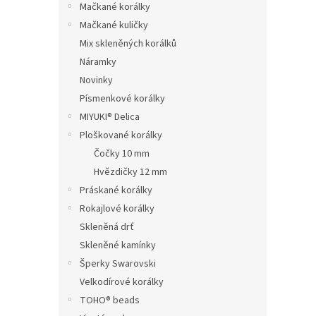
Mačkané korálky
Mačkané kuličky
Mix skleněných korálků
Náramky
Novinky
Písmenkové korálky
MIYUKI® Delica
Ploškované korálky
Čočky 10 mm
Hvězdičky 12 mm
Práskané korálky
Rokajlové korálky
Skleněná drť
Skleněné kamínky
Šperky Swarovski
Velkodírové korálky
TOHO® beads