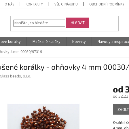
O NÁS
KONTAKTY
VŠE O NÁKUPU
OBCHODNÍ PODMÍNKY
HLEDAT
kové korálky
Mačkané kuličky
Novinky
Návody a inspirac
hňovky 4 mm 00030/97319
ušené korálky - ohňovky 4 mm 00030
Glass beads, s.r.o.
od
od
32,23
Měrná
ZVOLT
cena:
Kvalitní 
4 mm, obs