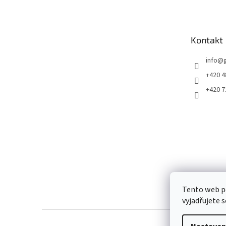
p
a
t
Kontakt
í
info
@
+420 4
+420 7
Tento web p
vyjadřujete s