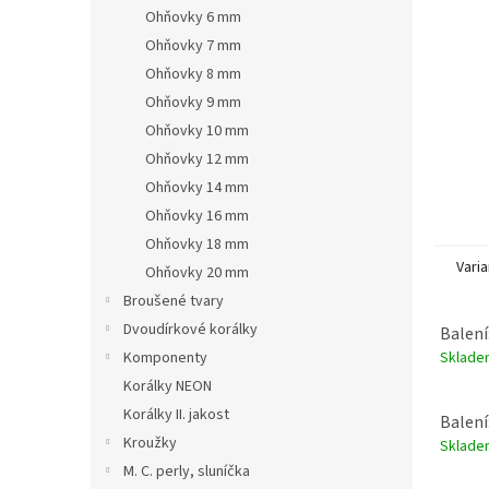
n
Ohňovky 6 mm
e
Ohňovky 7 mm
l
Ohňovky 8 mm
Ohňovky 9 mm
Ohňovky 10 mm
Ohňovky 12 mm
Ohňovky 14 mm
Ohňovky 16 mm
Ohňovky 18 mm
Varia
Ohňovky 20 mm
Broušené tvary
Dvoudírkové korálky
Balení
Sklad
Komponenty
Korálky NEON
Korálky II. jakost
Balení
Kroužky
Sklad
M. C. perly, sluníčka