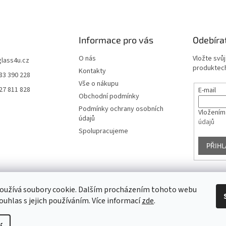
Informace pro vás
Odebíra
O nás
Vložte svů
glass4u.cz
produktech
Kontakty
83 390 228
Vše o nákupu
27 811 828
E-mail
Obchodní podmínky
Podmínky ochrany osobních
Vložením
údajů
údajů
Spolupracujeme
PŘIHL
oužívá soubory cookie. Dalším procházením tohoto webu
Facebook
ouhlas s jejich používáním. Více informací
zde
.