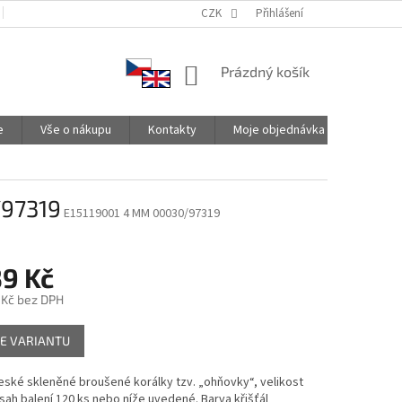
PODMÍNKY OCHRANY OSOBNÍCH ÚDAJŮ
CZK
SPOLUPRACUJEME
Přihlášení
NÁKUPNÍ
Prázdný košík
KOŠÍK
e
Vše o nákupu
Kontakty
Moje objednávka
/97319
E15119001 4 MM 00030/97319
39 Kč
 Kč
bez DPH
E VARIANTU
české skleněné broušené korálky tzv. „ohňovky“, velikost
ah balení 120 ks nebo níže uvedené. Barva křišťál