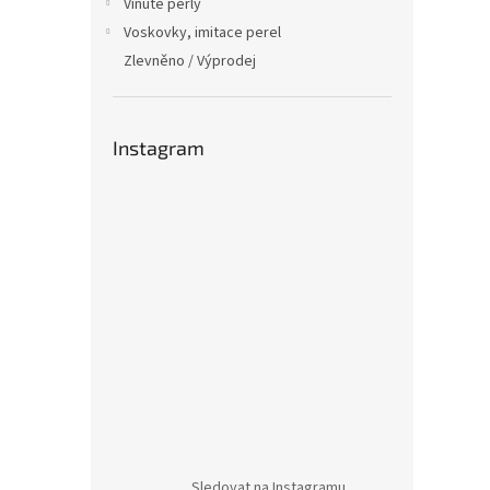
Vinuté perly
Voskovky, imitace perel
Zlevněno / Výprodej
Instagram
Sledovat na Instagramu