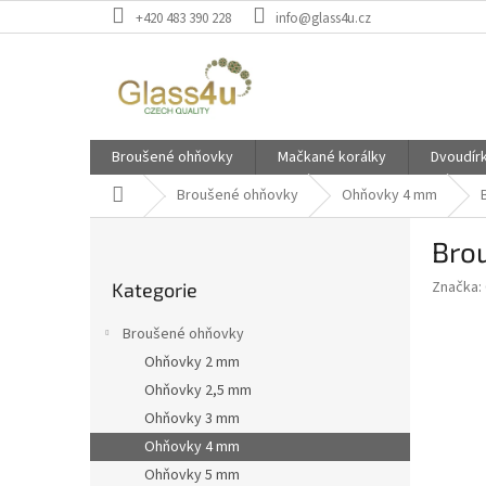
Přejít
+420 483 390 228
info@glass4u.cz
na
obsah
Broušené ohňovky
Mačkané korálky
Dvoudír
Domů
Broušené ohňovky
Ohňovky 4 mm
P
Bro
o
Přeskočit
s
Značka:
Kategorie
kategorie
t
r
Broušené ohňovky
a
Ohňovky 2 mm
n
Ohňovky 2,5 mm
n
í
Ohňovky 3 mm
p
Ohňovky 4 mm
a
Ohňovky 5 mm