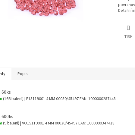
povrchov
Detailní 
TISK
nty
Popis
: 60ks
em
(166 balení)
| E15119001 4 MM 00030/45497
EAN:
1000000287448
: 600ks
em
(9 balení)
| VO15119001 4 MM 00030/45497
EAN:
1000000347418