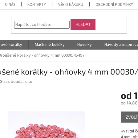
O NÁS
KONTAKTY
VŠE O NÁKUPU
OBCHODNÍ PODMÍNKY
HLEDAT
kové korálky
Mačkané kuličky
Novinky
Návody a inspirac
Broušené korálky - ohňovky 4 mm 00030/45497
ušené korálky - ohňovky 4 mm 00030
Glass beads, s.r.o.
od
1
od
14,88
Měrná
ZVOLT
cena:
Kvalitní 
4 mm, obs