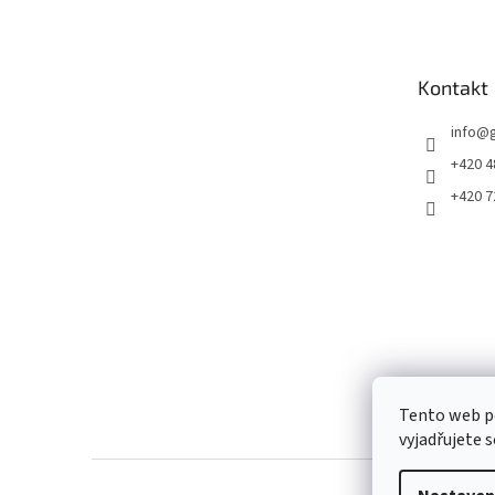
p
a
t
Kontakt
í
info
@
+420 4
+420 7
Tento web p
vyjadřujete s