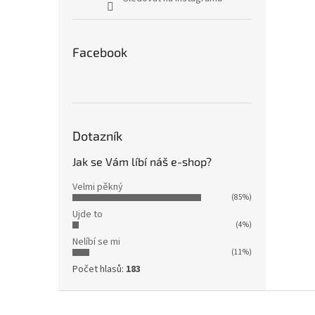
Facebook
Dotazník
Jak se Vám líbí náš e-shop?
Velmi pěkný
(85%)
Ujde to
(4%)
Nelíbí se mi
(11%)
Počet hlasů:
183
Z
á