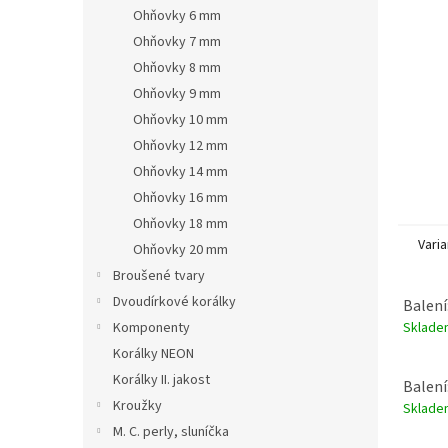
n
Ohňovky 6 mm
e
Ohňovky 7 mm
l
Ohňovky 8 mm
Ohňovky 9 mm
Ohňovky 10 mm
Ohňovky 12 mm
Ohňovky 14 mm
Ohňovky 16 mm
Ohňovky 18 mm
Varia
Ohňovky 20 mm
Broušené tvary
Dvoudírkové korálky
Balení
Sklad
Komponenty
Korálky NEON
Korálky II. jakost
Balení
Kroužky
Sklad
M. C. perly, sluníčka