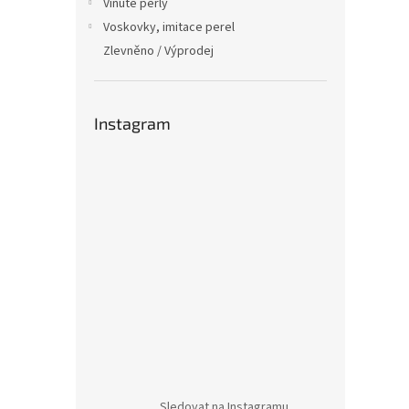
Vinuté perly
Voskovky, imitace perel
Zlevněno / Výprodej
Instagram
Sledovat na Instagramu