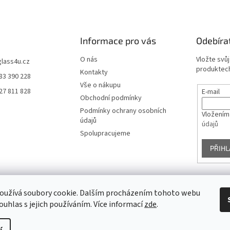
Informace pro vás
Odebíra
O nás
Vložte svů
glass4u.cz
produktech
Kontakty
83 390 228
Vše o nákupu
27 811 828
E-mail
Obchodní podmínky
Podmínky ochrany osobních
Vložením
údajů
údajů
Spolupracujeme
PŘIHL
oužívá soubory cookie. Dalším procházením tohoto webu
Facebook
ouhlas s jejich používáním. Více informací
zde
.