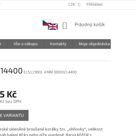
PODMÍNKY OCHRANY OSOBNÍCH ÚDAJŮ
CZK
SPOLUPRACUJEME
Přihlášení
NÁKUPNÍ
Prázdný košík
KOŠÍK
e
Vše o nákupu
Kontakty
Moje objednávka
/14400
E15119001 4 MM 00030/14400
5 Kč
 Kč
bez DPH
E VARIANTU
české skleněné broušené korálky tzv. „ohňovky“, velikost
ah balení 60 ks nebo níže uvedené. Barva křišťál s