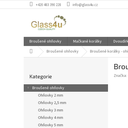
Přejít
+420 483 390 228
info@glass4u.cz
na
obsah
Broušené ohňovky
Mačkané korálky
Dvoudír
Domů
Broušené ohňovky
Broušené korálky - o
P
Bro
o
Přeskočit
s
Značka:
Kategorie
kategorie
t
r
Broušené ohňovky
a
Ohňovky 2 mm
n
Ohňovky 2,5 mm
n
í
Ohňovky 3 mm
p
Ohňovky 4 mm
a
Ohňovky 5 mm