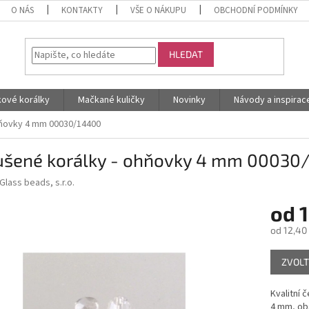
O NÁS
KONTAKTY
VŠE O NÁKUPU
OBCHODNÍ PODMÍNKY
HLEDAT
kové korálky
Mačkané kuličky
Novinky
Návody a inspirac
hňovky 4 mm 00030/14400
ušené korálky - ohňovky 4 mm 00030
Glass beads, s.r.o.
od
1
od
12,40
Měrná
ZVOLT
cena:
Kvalitní 
4 mm, obs