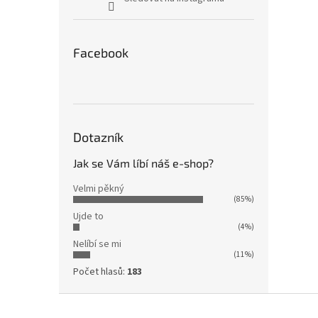
Facebook
Dotazník
Jak se Vám líbí náš e-shop?
Velmi pěkný
(85%)
Ujde to
(4%)
Nelíbí se mi
(11%)
Počet hlasů:
183
Z
á