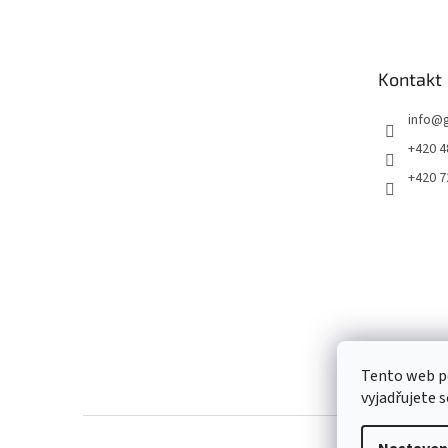
p
a
t
Kontakt
í
info
@
+420 4
+420 7
Tento web p
vyjadřujete s