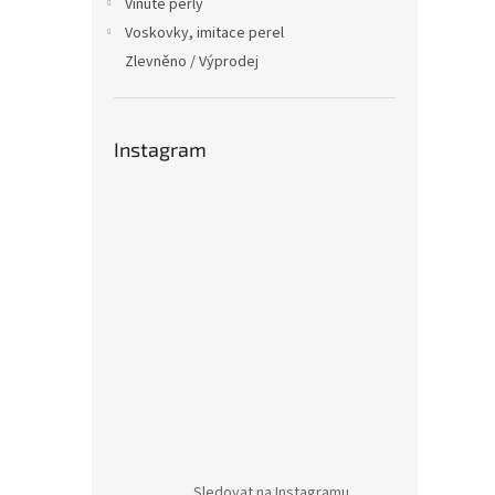
Vinuté perly
Voskovky, imitace perel
Zlevněno / Výprodej
Instagram
Sledovat na Instagramu