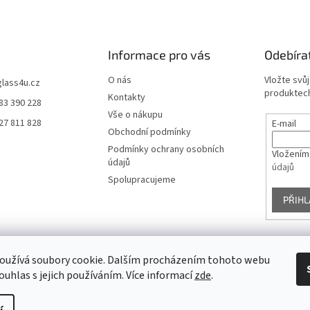
Informace pro vás
Odebíra
O nás
Vložte svů
glass4u.cz
produktech
Kontakty
83 390 228
Vše o nákupu
27 811 828
E-mail
Obchodní podmínky
Podmínky ochrany osobních
Vložením
údajů
údajů
Spolupracujeme
PŘIHL
oužívá soubory cookie. Dalším procházením tohoto webu
Facebook
ouhlas s jejich používáním. Více informací
zde
.