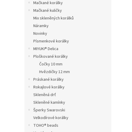
Mačkané korálky
Mačkané kuličky
Mix skleněných korálků
Náramky
Novinky
Písmenkové korálky
MIYUKI® Delica
Ploškované korálky
Čočky 10 mm
Hvězdičky 12 mm
Práskané korálky
Rokajlové korálky
Skleněná drť
Skleněné kamínky
Šperky Swarovski
Velkodírové korálky
TOHO® beads