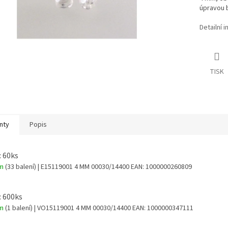
úpravou bí
Detailní 
TISK
nty
Popis
: 60ks
em
(33 balení)
| E15119001 4 MM 00030/14400
EAN:
1000000260809
: 600ks
em
(1 balení)
| VO15119001 4 MM 00030/14400
EAN:
1000000347111