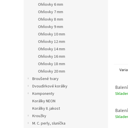
n
Ohňovky 6 mm
e
Ohňovky 7 mm
l
Ohňovky 8 mm
Ohňovky 9 mm
Ohňovky 10 mm
Ohňovky 12 mm
Ohňovky 14 mm
Ohňovky 16 mm
Ohňovky 18 mm
Varia
Ohňovky 20 mm
Broušené tvary
Dvoudírkové korálky
Balení
Sklad
Komponenty
Korálky NEON
Korálky II. jakost
Balení
Kroužky
Sklad
M. C. perly, sluníčka