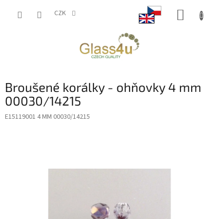
Přejít
NÁKUP
na
CZK
obsah
KOŠÍK
Broušené korálky - ohňovky 4 mm
00030/14215
E15119001 4 MM 00030/14215