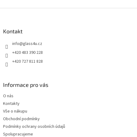
Z
á
p
a
Kontakt
t
info
@
glass4u.cz
í
+420 483 390 228
+420 727 811 828
Informace pro vás
O nás
Kontakty
Vše o nákupu
Obchodní podmínky
Podmínky ochrany osobních údajů
Spolupracujeme