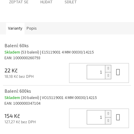
ZEPTAT SE
HLÍDAT
SDÍLET
Varianty
Popis
Balení: 60ks
Skladem
(53 balení)
| E15119001 4 MM 00030/14215
EAN:
1000000260793
Do 
22 Kč
18,18 Kč bez DPH
Balení: 600ks
Skladem
(30 balení)
| VO15119001 4 MM 00030/14215
EAN:
1000000347104
Do 
154 Kč
127,27 Kč bez DPH