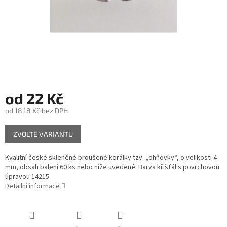
od
22 Kč
od
18,18 Kč
bez DPH
Měrná
ZVOLTE VARIANTU
cena:
Kvalitní české skleněné broušené korálky tzv. „ohňovky“, o velikosti 4
mm, obsah balení 60 ks nebo níže uvedené. Barva křišťál s povrchovou
úpravou 14215
Detailní informace