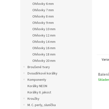
n
Ohňovky 6 mm
e
Ohňovky 7 mm
l
Ohňovky 8 mm
Ohňovky 9 mm
Ohňovky 10 mm
Ohňovky 12 mm
Ohňovky 14 mm
Ohňovky 16 mm
Ohňovky 18 mm
Varia
Ohňovky 20 mm
Broušené tvary
Dvoudírkové korálky
Balení
Sklad
Komponenty
Korálky NEON
Korálky II. jakost
Kroužky
M. C. perly, sluníčka