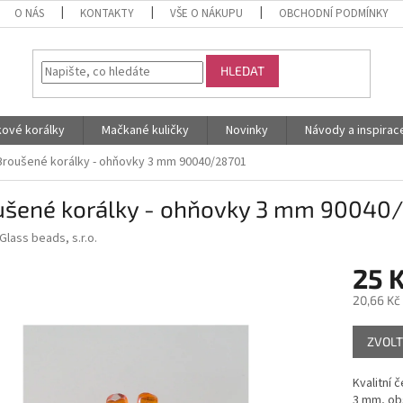
O NÁS
KONTAKTY
VŠE O NÁKUPU
OBCHODNÍ PODMÍNKY
HLEDAT
kové korálky
Mačkané kuličky
Novinky
Návody a inspirac
Broušené korálky - ohňovky 3 mm 90040/28701
ušené korálky - ohňovky 3 mm 90040
Glass beads, s.r.o.
25 
20,66 Kč
Měrná
ZVOLT
cena:
Kvalitní 
3 mm, obs