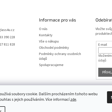
Informace pro vás
Odebíra
O nás
Vložte svů
glass4u.cz
produktech
Kontakty
83 390 228
Vše o nákupu
27 811 828
E-mail
Obchodní podmínky
Podmínky ochrany osobních
Vložením
údajů
údajů
Spolupracujeme
PŘIHL
oužívá soubory cookie. Dalším procházením tohoto webu
Facebook
ouhlas s jejich používáním. Více informací
zde
.