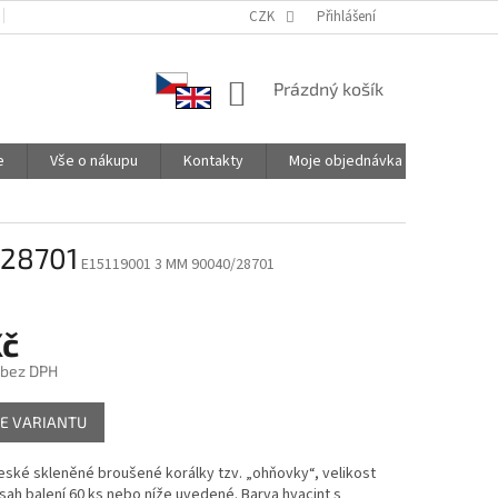
PODMÍNKY OCHRANY OSOBNÍCH ÚDAJŮ
CZK
SPOLUPRACUJEME
Přihlášení
NÁKUPNÍ
Prázdný košík
KOŠÍK
e
Vše o nákupu
Kontakty
Moje objednávka
/28701
E15119001 3 MM 90040/28701
Kč
 bez DPH
E VARIANTU
české skleněné broušené korálky tzv. „ohňovky“, velikost
ah balení 60 ks nebo níže uvedené. Barva hyacint s