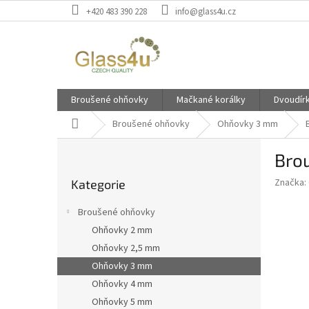
Přejít
+420 483 390 228
info@glass4u.cz
na
obsah
Broušené ohňovky
Mačkané korálky
Dvoudír
Domů
Broušené ohňovky
Ohňovky 3 mm
P
Bro
o
Přeskočit
s
Značka:
Kategorie
kategorie
t
r
Broušené ohňovky
a
Ohňovky 2 mm
n
Ohňovky 2,5 mm
n
í
Ohňovky 3 mm
p
Ohňovky 4 mm
a
Ohňovky 5 mm