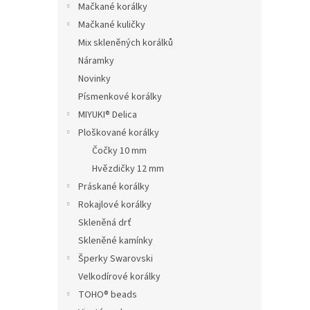
Mačkané korálky
Mačkané kuličky
Mix skleněných korálků
Náramky
Novinky
Písmenkové korálky
MIYUKI® Delica
Ploškované korálky
Čočky 10 mm
Hvězdičky 12 mm
Práskané korálky
Rokajlové korálky
Skleněná drť
Skleněné kamínky
Šperky Swarovski
Velkodírové korálky
TOHO® beads