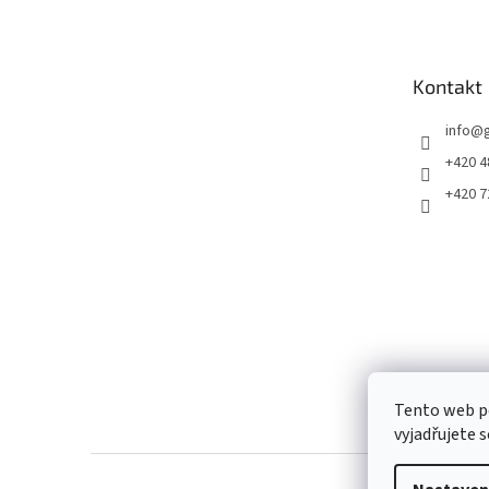
p
a
t
Kontakt
í
info
@
+420 4
+420 7
Tento web p
vyjadřujete s