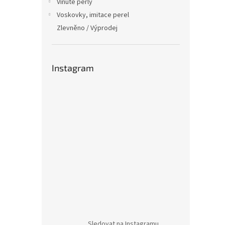
Vinuté perly
Voskovky, imitace perel
Zlevněno / Výprodej
Instagram
Sledovat na Instagramu