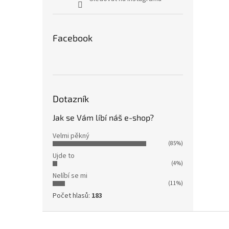
Facebook
Dotazník
Jak se Vám líbí náš e-shop?
Velmi pěkný
(85%)
Ujde to
(4%)
Nelíbí se mi
(11%)
Počet hlasů:
183
Z
á