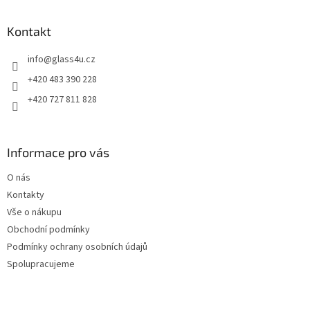
á
p
a
Kontakt
t
info
@
glass4u.cz
í
+420 483 390 228
+420 727 811 828
Informace pro vás
O nás
Kontakty
Vše o nákupu
Obchodní podmínky
Podmínky ochrany osobních údajů
Spolupracujeme