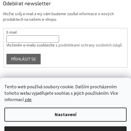
Odebírat newsletter
Vložte svůj e-mail a my vám budeme zasílat informace o nových
produktech na našem e-shopu.
E-mail
Vložením e-mailu souhlasíte s
podmínkami ochrany osobních údajů
PŘIHLÁSIT SE
Facebook
Tento web používá soubory cookie. Dalším procházením
tohoto webu vyjadřujete souhlas s jejich používáním. Více
informací
zde
.
Vytvořil Shoptet
Nastavení
Copyright 2026
Glass4u.cz
. Všechna práva vyhrazena.
Upravit