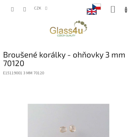
Přejít
NÁKUP
na
CZK
obsah
KOŠÍK
Broušené korálky - ohňovky 3 mm
70120
E15119001 3 MM 70120