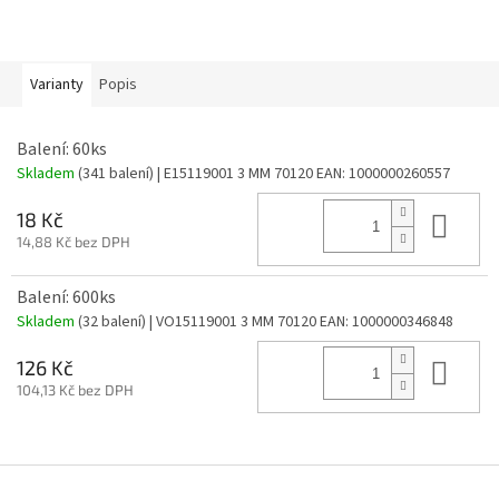
Varianty
Popis
Balení: 60ks
Skladem
(341 balení)
| E15119001 3 MM 70120
EAN:
1000000260557
Do 
18 Kč
14,88 Kč bez DPH
Balení: 600ks
Skladem
(32 balení)
| VO15119001 3 MM 70120
EAN:
1000000346848
Do 
126 Kč
104,13 Kč bez DPH
Z