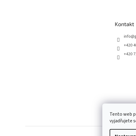
p
a
t
Kontakt
í
info
@
+420 4
+420 7
Tento web p
vyjadřujete s