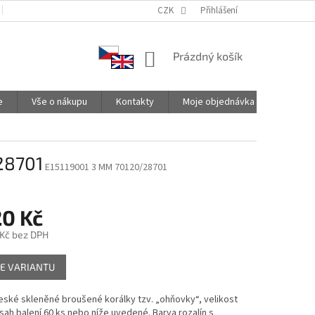
PODMÍNKY OCHRANY OSOBNÍCH ÚDAJŮ
CZK
SPOLUPRACUJEME
Přihlášení
NÁKUPNÍ
Prázdný košík
KOŠÍK
e
Vše o nákupu
Kontakty
Moje objednávka
28701
E15119001 3 MM 70120/28701
20 Kč
 Kč
bez DPH
E VARIANTU
české skleněné broušené korálky tzv. „ohňovky“, velikost
ah balení 60 ks nebo níže uvedené. Barva rozalín s