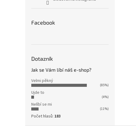
Facebook
Dotazník
Jak se Vám líbí náš e-shop?
Velmi pěkný
(85%)
Ujde to
(4%)
Nelíbí se mi
(11%)
Počet hlasů:
183
Z
á