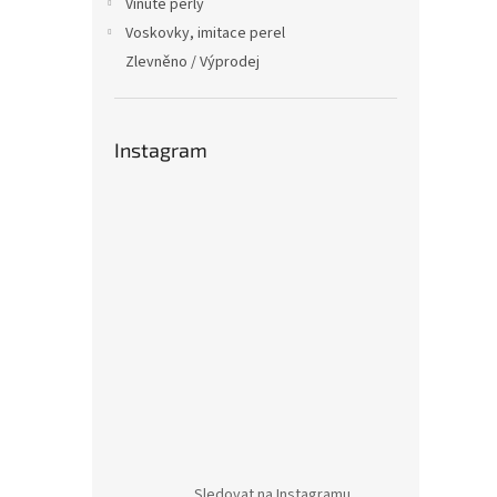
Vinuté perly
Voskovky, imitace perel
Zlevněno / Výprodej
Instagram
Sledovat na Instagramu