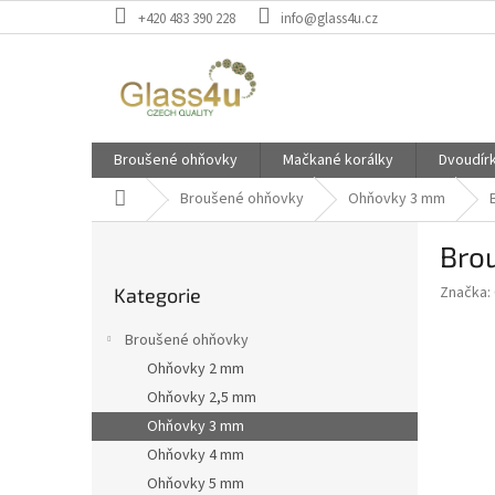
Přejít
+420 483 390 228
info@glass4u.cz
na
obsah
Broušené ohňovky
Mačkané korálky
Dvoudír
Domů
Broušené ohňovky
Ohňovky 3 mm
P
Bro
o
Přeskočit
s
Značka:
Kategorie
kategorie
t
r
Broušené ohňovky
a
Ohňovky 2 mm
n
Ohňovky 2,5 mm
n
í
Ohňovky 3 mm
p
Ohňovky 4 mm
a
Ohňovky 5 mm