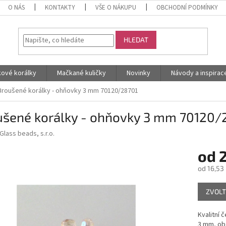
O NÁS
KONTAKTY
VŠE O NÁKUPU
OBCHODNÍ PODMÍNKY
HLEDAT
kové korálky
Mačkané kuličky
Novinky
Návody a inspirac
Broušené korálky - ohňovky 3 mm 70120/28701
ušené korálky - ohňovky 3 mm 70120/
Glass beads, s.r.o.
od
od
16,53
Měrná
ZVOLT
cena:
Kvalitní 
3 mm, obs