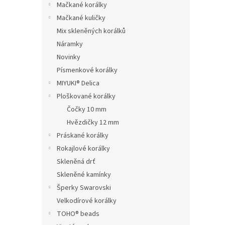
Mačkané korálky
Mačkané kuličky
Mix skleněných korálků
Náramky
Novinky
Písmenkové korálky
MIYUKI® Delica
Ploškované korálky
Čočky 10 mm
Hvězdičky 12 mm
Práskané korálky
Rokajlové korálky
Skleněná drť
Skleněné kamínky
Šperky Swarovski
Velkodírové korálky
TOHO® beads