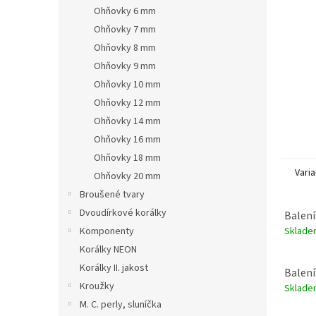
n
Ohňovky 6 mm
e
Ohňovky 7 mm
l
Ohňovky 8 mm
Ohňovky 9 mm
Ohňovky 10 mm
Ohňovky 12 mm
Ohňovky 14 mm
Ohňovky 16 mm
Ohňovky 18 mm
Varia
Ohňovky 20 mm
Broušené tvary
Dvoudírkové korálky
Balení
Sklad
Komponenty
Korálky NEON
Korálky II. jakost
Balení
Kroužky
Sklad
M. C. perly, sluníčka