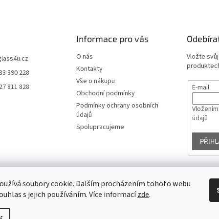
Informace pro vás
Odebíra
O nás
Vložte svů
glass4u.cz
produktech
Kontakty
83 390 228
Vše o nákupu
27 811 828
E-mail
Obchodní podmínky
Podmínky ochrany osobních
Vložením
údajů
údajů
Spolupracujeme
PŘIHL
oužívá soubory cookie. Dalším procházením tohoto webu
Facebook
ouhlas s jejich používáním. Více informací
zde
.