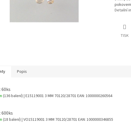
pokovem
Detailní 
TISK
nty
Popis
: 60ks
em
(136 balení)
| E15119001 3 MM 70120/28701
EAN:
1000000260564
: 600ks
em
(18 balení)
| VO15119001 3 MM 70120/28701
EAN:
1000000346855