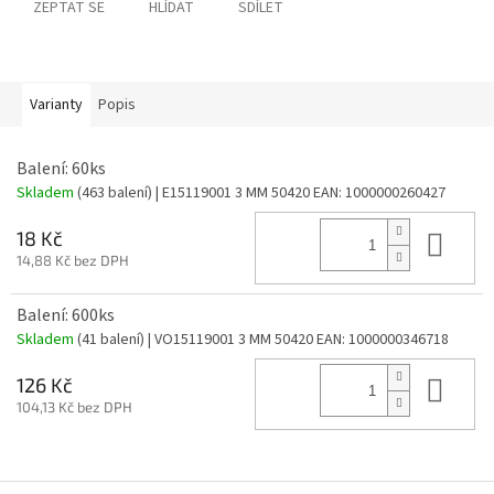
ZEPTAT SE
HLÍDAT
SDÍLET
Varianty
Popis
Balení: 60ks
Skladem
(463 balení)
| E15119001 3 MM 50420
EAN:
1000000260427
Do 
18 Kč
14,88 Kč bez DPH
Balení: 600ks
Skladem
(41 balení)
| VO15119001 3 MM 50420
EAN:
1000000346718
Do 
126 Kč
104,13 Kč bez DPH
Z