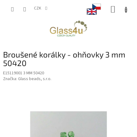
Přejít
NÁKUP
na
CZK
obsah
KOŠÍK
Broušené korálky - ohňovky 3 mm
50420
E15119001 3 MM 50420
Značka:
Glass beads, s.r.o.