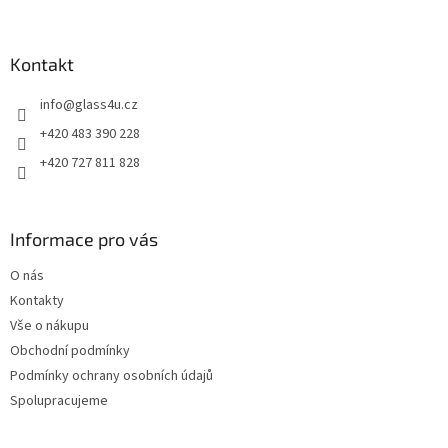
á
p
a
Kontakt
t
info
@
glass4u.cz
í
+420 483 390 228
+420 727 811 828
Informace pro vás
O nás
Kontakty
Vše o nákupu
Obchodní podmínky
Podmínky ochrany osobních údajů
Spolupracujeme