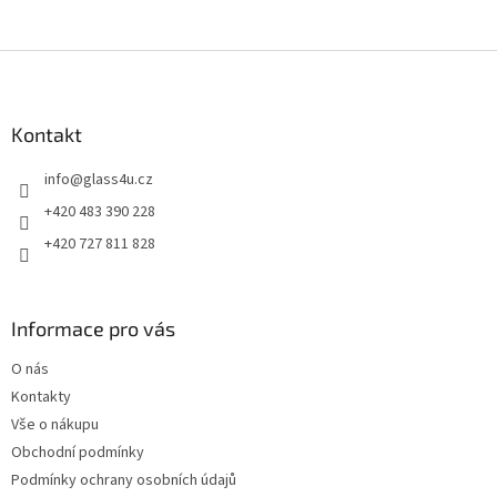
Z
á
p
a
Kontakt
t
info
@
glass4u.cz
í
+420 483 390 228
+420 727 811 828
Informace pro vás
O nás
Kontakty
Vše o nákupu
Obchodní podmínky
Podmínky ochrany osobních údajů