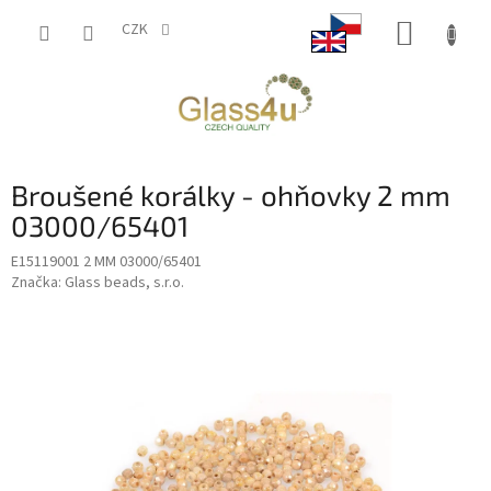
Přejít
NÁKUP
na
CZK
obsah
KOŠÍK
Broušené korálky - ohňovky 2 mm
03000/65401
E15119001 2 MM 03000/65401
Značka:
Glass beads, s.r.o.