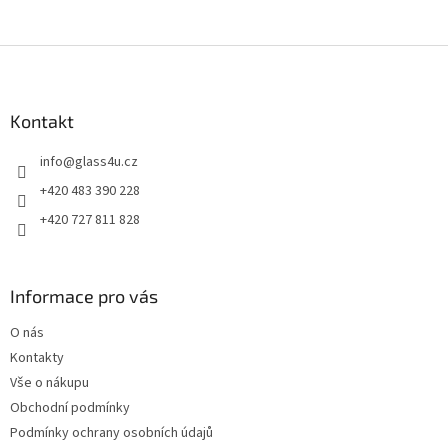
Z
á
p
a
Kontakt
t
info
@
glass4u.cz
í
+420 483 390 228
+420 727 811 828
Informace pro vás
O nás
Kontakty
Vše o nákupu
Obchodní podmínky
Podmínky ochrany osobních údajů