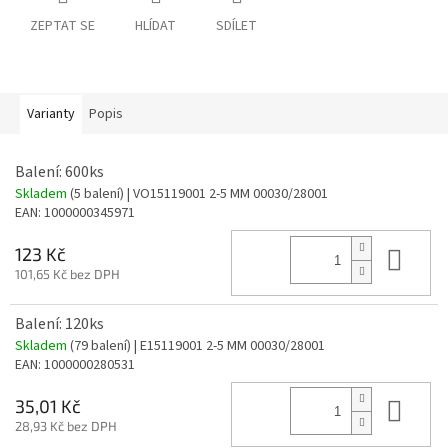
ZEPTAT SE
HLÍDAT
SDÍLET
Varianty
Popis
Balení: 600ks
Skladem
(5 balení)
| VO15119001 2-5 MM 00030/28001
EAN:
1000000345971
Do 
123 Kč
101,65 Kč bez DPH
Balení: 120ks
Skladem
(79 balení)
| E15119001 2-5 MM 00030/28001
EAN:
1000000280531
Do 
35,01 Kč
28,93 Kč bez DPH