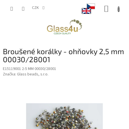
Přejít
NÁKUP
na
CZK
obsah
KOŠÍK
Broušené korálky - ohňovky 2,5 mm
00030/28001
E15119001 2-5 MM 00030/28001
Značka:
Glass beads, s.r.o.