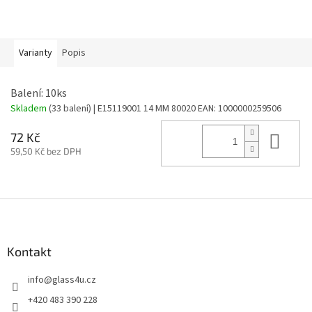
Varianty
Popis
Balení: 10ks
Skladem
(33 balení)
| E15119001 14 MM 80020
EAN:
1000000259506
Do 
72 Kč
59,50 Kč bez DPH
Z
á
p
a
Kontakt
t
info
@
glass4u.cz
í
+420 483 390 228