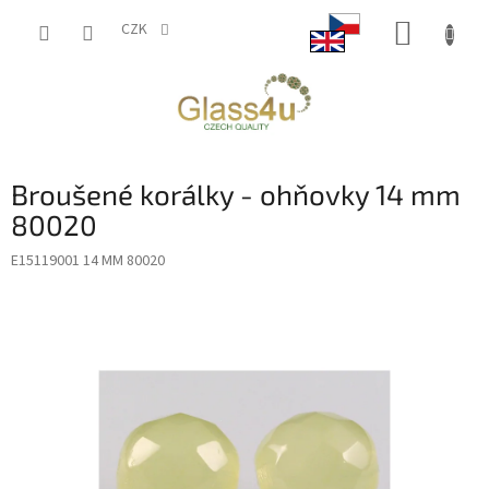
Přejít
NÁKUP
na
CZK
obsah
KOŠÍK
Broušené korálky - ohňovky 14 mm
80020
E15119001 14 MM 80020