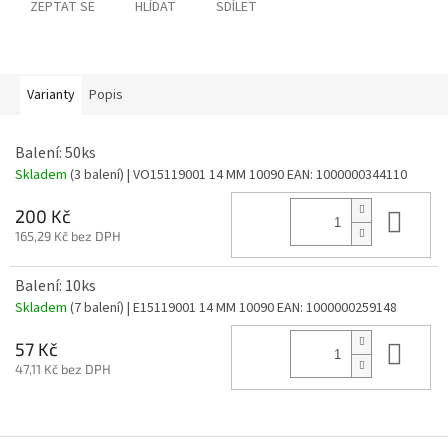
ZEPTAT SE
HLÍDAT
SDÍLET
Varianty
Popis
Balení: 50ks
Skladem
(3 balení)
| VO15119001 14 MM 10090
EAN:
1000000344110
Do 
200 Kč
165,29 Kč bez DPH
Balení: 10ks
Skladem
(7 balení)
| E15119001 14 MM 10090
EAN:
1000000259148
Do 
57 Kč
47,11 Kč bez DPH
Z