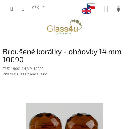
Přejít
NÁKUP
na
CZK
obsah
KOŠÍK
Broušené korálky - ohňovky 14 mm
10090
E15119001 14 MM 10090
Značka:
Glass beads, s.r.o.