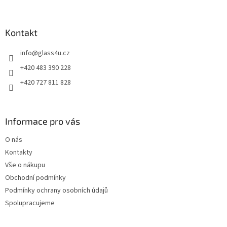
á
p
a
Kontakt
t
info
@
glass4u.cz
í
+420 483 390 228
+420 727 811 828
Informace pro vás
O nás
Kontakty
Vše o nákupu
Obchodní podmínky
Podmínky ochrany osobních údajů
Spolupracujeme