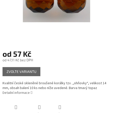
od
57 Kč
od
47,11 Kč
bez DPH
Měrná
ZVOLTE VARIANTU
cena:
Kvalitní české skleněné broušené korálky tzv. „ohňovky“, velikost 14
mm, obsah balení 10 ks nebo níže uvedené. Barva tmavý topaz
Detailní informace