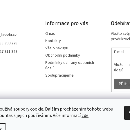
Informace pro vás
Odebíra
O nás
Vložte svů
glass4u.cz
produktech
Kontakty
83 390 228
Vše o nákupu
27 811 828
E-mail
Obchodní podmínky
Podmínky ochrany osobních
Vložením
údajů
údajů
Spolupracujeme
PŘIHL
oužívá soubory cookie. Dalším procházením tohoto webu
Facebook
ouhlas s jejich používáním. Více informací
zde
.