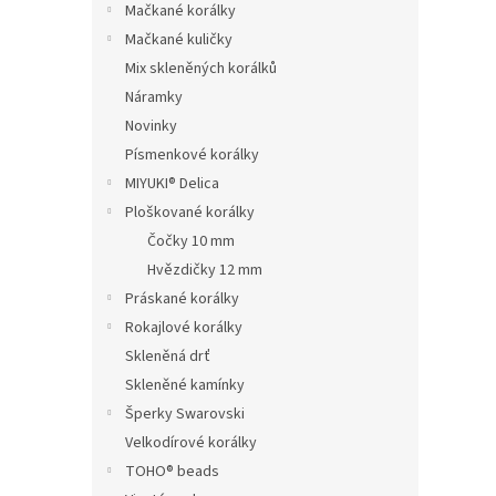
Mačkané korálky
Mačkané kuličky
Mix skleněných korálků
Náramky
Novinky
Písmenkové korálky
MIYUKI® Delica
Ploškované korálky
Čočky 10 mm
Hvězdičky 12 mm
Práskané korálky
Rokajlové korálky
Skleněná drť
Skleněné kamínky
Šperky Swarovski
Velkodírové korálky
TOHO® beads