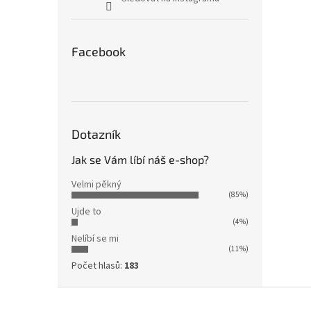
Facebook
Dotazník
Jak se Vám líbí náš e-shop?
Velmi pěkný
(85%)
Ujde to
(4%)
Nelíbí se mi
(11%)
Počet hlasů:
183
Z
á