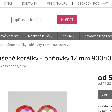
O NÁS
KONTAKTY
VŠE O NÁKUPU
OBCHODNÍ PODMÍNKY
HLEDAT
kové korálky
Mačkané kuličky
Novinky
Návody a inspirac
Broušené korálky - ohňovky 12 mm 90040/28701
ušené korálky - ohňovky 12 mm 9004
Glass beads, s.r.o.
od
od
41,32
Měrná
ZVOLT
cena:
Kvalitní 
12 mm, ob