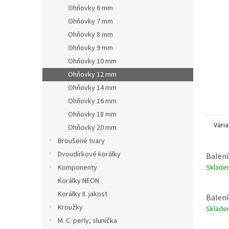
n
Ohňovky 6 mm
e
Ohňovky 7 mm
l
Ohňovky 8 mm
Ohňovky 9 mm
Ohňovky 10 mm
Ohňovky 12 mm
Ohňovky 14 mm
Ohňovky 16 mm
Ohňovky 18 mm
Varia
Ohňovky 20 mm
Broušené tvary
Dvoudírkové korálky
Balení
Sklad
Komponenty
Korálky NEON
Korálky II. jakost
Balení
Kroužky
Sklad
M. C. perly, sluníčka