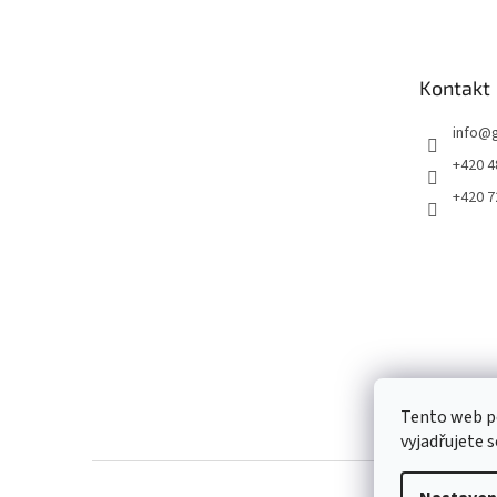
p
a
t
Kontakt
í
info
@
+420 4
+420 7
Tento web p
vyjadřujete s