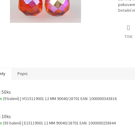
pokovem
Detailní 
TISK
nty
Popis
: 50ks
em
(9 balení)
| VO15119001 12 MM 90040/28701
EAN:
1000000343816
: 10ks
em
(93 balení)
| E15119001 12 MM 90040/28701
EAN:
1000000258844