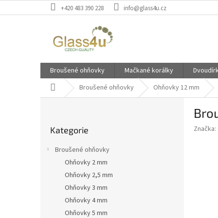
Přejít
+420 483 390 228
info@glass4u.cz
na
obsah
Broušené ohňovky
Mačkané korálky
Dvoudír
Domů
Broušené ohňovky
Ohňovky 12 mm
P
Bro
o
Přeskočit
s
Značka:
Kategorie
kategorie
t
r
Broušené ohňovky
a
Ohňovky 2 mm
n
Ohňovky 2,5 mm
n
í
Ohňovky 3 mm
p
Ohňovky 4 mm
a
Ohňovky 5 mm