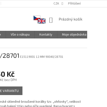
PODMÍNKY OCHRANY OSOBNÍCH ÚDAJŮ
CZK
SPOLUPRACUJEME
Přihlášení
NÁKUPNÍ
Prázdný košík
KOŠÍK
e
Vše o nákupu
Kontakty
Moje objednávka
0/28701
E15119001 12 MM 90040/28701
50 Kč
 Kč
bez DPH
E VARIANTU
české skleněné broušené korálky tzv. „ohňovky“, velikost
sah balení 10 ks nebo níže uvedené. Barva hyacint s