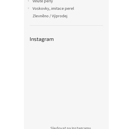
Vinuté perly
Voskovky, imitace perel
Zlevněno / Výprodej
Instagram
Sledovat na Instagramu