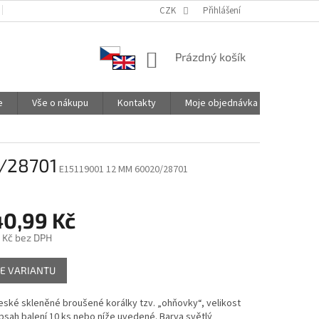
PODMÍNKY OCHRANY OSOBNÍCH ÚDAJŮ
CZK
SPOLUPRACUJEME
Přihlášení
NÁKUPNÍ
Prázdný košík
KOŠÍK
e
Vše o nákupu
Kontakty
Moje objednávka
0/28701
E15119001 12 MM 60020/28701
40,99 Kč
 Kč
bez DPH
E VARIANTU
české skleněné broušené korálky tzv. „ohňovky“, velikost
sah balení 10 ks nebo níže uvedené. Barva světlý