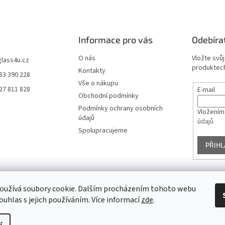
Informace pro vás
Odebíra
O nás
Vložte svů
glass4u.cz
produktech
Kontakty
83 390 228
Vše o nákupu
27 811 828
E-mail
Obchodní podmínky
Podmínky ochrany osobních
Vložením
údajů
údajů
Spolupracujeme
PŘIHL
oužívá soubory cookie. Dalším procházením tohoto webu
Facebook
ouhlas s jejich používáním. Více informací
zde
.