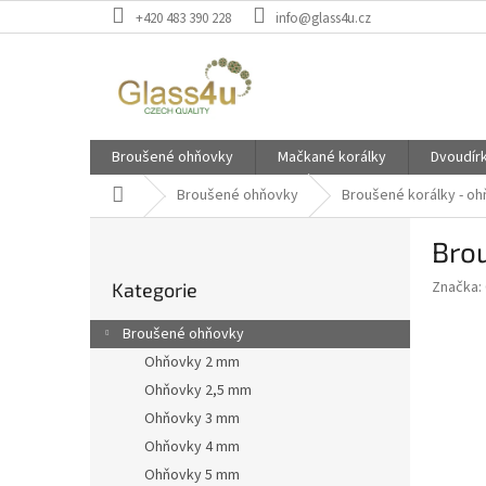
Přejít
+420 483 390 228
info@glass4u.cz
na
obsah
Broušené ohňovky
Mačkané korálky
Dvoudír
Domů
Broušené ohňovky
Broušené korálky - o
P
Bro
o
Přeskočit
s
Značka:
Kategorie
kategorie
t
r
Broušené ohňovky
a
Ohňovky 2 mm
n
Ohňovky 2,5 mm
n
í
Ohňovky 3 mm
p
Ohňovky 4 mm
a
Ohňovky 5 mm