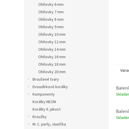
n
Ohňovky 6 mm
e
Ohňovky 7 mm
l
Ohňovky 8 mm
Ohňovky 9 mm
Ohňovky 10 mm
Ohňovky 12 mm
Ohňovky 14 mm
Ohňovky 16 mm
Ohňovky 18 mm
Varia
Ohňovky 20 mm
Broušené tvary
Dvoudírkové korálky
Balení
Sklad
Komponenty
Korálky NEON
Korálky II. jakost
Balení
Kroužky
Sklad
M. C. perly, sluníčka