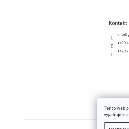
p
a
t
Kontakt
í
info
@
+420 4
+420 7
Tento web p
vyjadřujete s