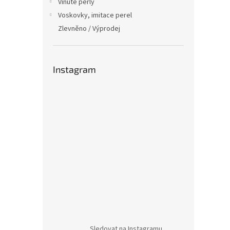
Vinuté perly
Voskovky, imitace perel
Zlevněno / Výprodej
Instagram
Sledovat na Instagramu