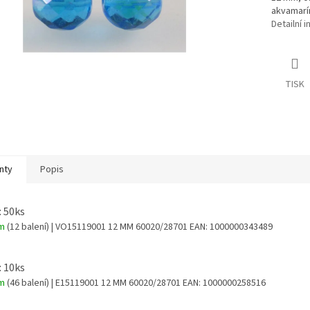
akvamarí
Detailní 
TISK
nty
Popis
: 50ks
em
(12 balení)
| VO15119001 12 MM 60020/28701
EAN:
1000000343489
: 10ks
em
(46 balení)
| E15119001 12 MM 60020/28701
EAN:
1000000258516