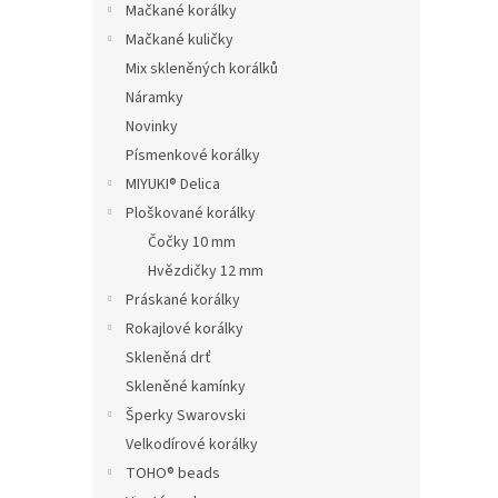
Mačkané korálky
Mačkané kuličky
Mix skleněných korálků
Náramky
Novinky
Písmenkové korálky
MIYUKI® Delica
Ploškované korálky
Čočky 10 mm
Hvězdičky 12 mm
Práskané korálky
Rokajlové korálky
Skleněná drť
Skleněné kamínky
Šperky Swarovski
Velkodírové korálky
TOHO® beads