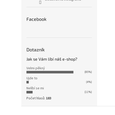
Facebook
Dotazník
Jak se Vám líbí náš e-shop?
Velmi pěkný
(85%)
Ujde to
(4%)
Nelíbí se mi
(11%)
Počet hlasů:
183
Z
á