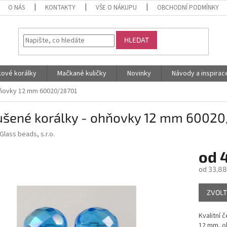
O NÁS
KONTAKTY
VŠE O NÁKUPU
OBCHODNÍ PODMÍNKY
HLEDAT
kové korálky
Mačkané kuličky
Novinky
Návody a inspirac
hňovky 12 mm 60020/28701
ušené korálky - ohňovky 12 mm 6002
Glass beads, s.r.o.
od
od
33,88
Měrná
ZVOLT
cena:
Kvalitní 
12 mm, ob