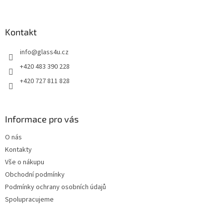
á
p
a
Kontakt
t
info
@
glass4u.cz
í
+420 483 390 228
+420 727 811 828
Informace pro vás
O nás
Kontakty
Vše o nákupu
Obchodní podmínky
Podmínky ochrany osobních údajů
Spolupracujeme