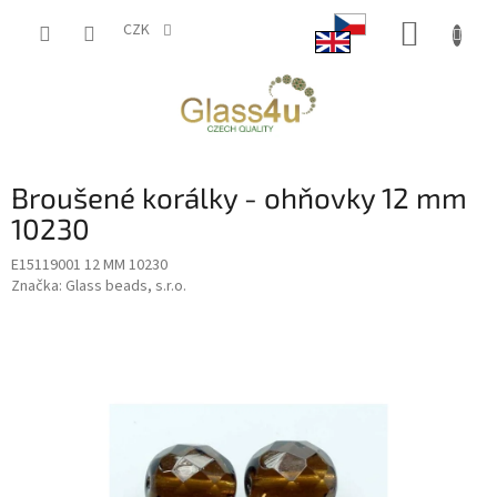
Přejít
NÁKUP
na
CZK
obsah
KOŠÍK
Broušené korálky - ohňovky 12 mm
10230
E15119001 12 MM 10230
Značka:
Glass beads, s.r.o.