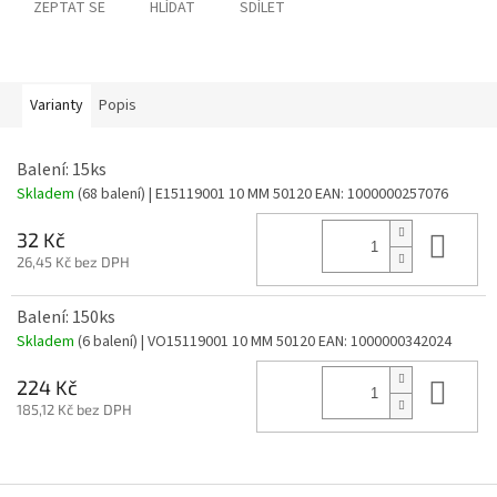
ZEPTAT SE
HLÍDAT
SDÍLET
Varianty
Popis
Balení: 15ks
Skladem
(68 balení)
| E15119001 10 MM 50120
EAN:
1000000257076
Do 
32 Kč
26,45 Kč bez DPH
Balení: 150ks
Skladem
(6 balení)
| VO15119001 10 MM 50120
EAN:
1000000342024
Do 
224 Kč
185,12 Kč bez DPH
Z