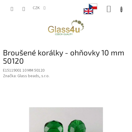
Přejít
NÁKUP
na
CZK
obsah
KOŠÍK
Broušené korálky - ohňovky 10 mm
50120
E15119001 10 MM 50120
Značka:
Glass beads, s.r.o.