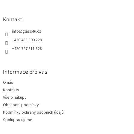
á
p
a
Kontakt
t
info
@
glass4u.cz
í
+420 483 390 228
+420 727 811 828
Informace pro vás
O nás
Kontakty
Vše o nákupu
Obchodní podmínky
Podmínky ochrany osobních údajů
Spolupracujeme