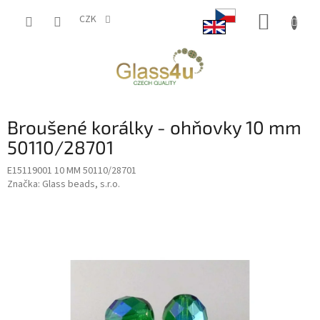
Přejít
NÁKUP
na
CZK
obsah
KOŠÍK
Broušené korálky - ohňovky 10 mm
50110/28701
E15119001 10 MM 50110/28701
Značka:
Glass beads, s.r.o.