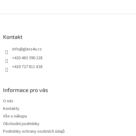
Z
á
p
a
Kontakt
t
info
@
glass4u.cz
í
+420 483 390 228
+420 727 811 828
Informace pro vás
O nás
Kontakty
Vše o nákupu
Obchodní podmínky
Podmínky ochrany osobních údajů