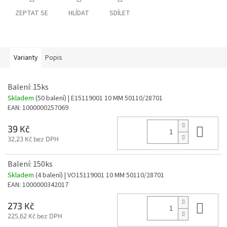
ZEPTAT SE
HLÍDAT
SDÍLET
Varianty
Popis
Balení: 15ks
Skladem
(50 balení)
| E15119001 10 MM 50110/28701
EAN:
1000000257069
Do 
39 Kč
32,23 Kč bez DPH
Balení: 150ks
Skladem
(4 balení)
| VO15119001 10 MM 50110/28701
EAN:
1000000342017
Do 
273 Kč
225,62 Kč bez DPH