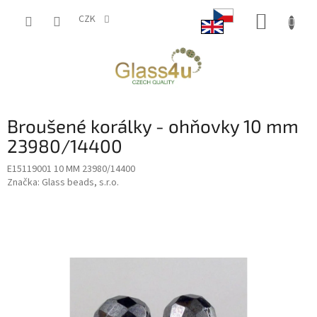
Přejít
NÁKUP
na
CZK
obsah
KOŠÍK
Broušené korálky - ohňovky 10 mm
23980/14400
E15119001 10 MM 23980/14400
Značka:
Glass beads, s.r.o.