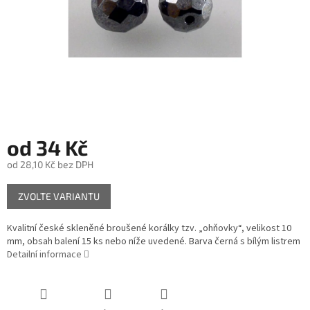
od
34 Kč
od
28,10 Kč
bez DPH
Měrná
ZVOLTE VARIANTU
cena:
Kvalitní české skleněné broušené korálky tzv. „ohňovky“, velikost 10
mm, obsah balení 15 ks nebo níže uvedené. Barva černá s bílým listrem
Detailní informace