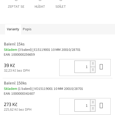
ZEPTAT SE
HLÍDAT
SDÍLET
Varianty
Popis
Balení: 15ks
Skladem
(3 balení)
| E15119001 10 MM 20010/28701
EAN:
1000000256659
Do 
39 Kč
32,23 Kč bez DPH
Balení: 150ks
Skladem
(1 balení)
| VO15119001 10 MM 20010/28701
EAN:
1000000341607
Do 
273 Kč
225,62 Kč bez DPH