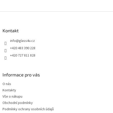
Z
á
p
a
Kontakt
t
info
@
glass4u.cz
í
+420 483 390 228
+420 727 811 828
Informace pro vás
O nás
Kontakty
Vše o nákupu
Obchodní podmínky
Podmínky ochrany osobních údajů