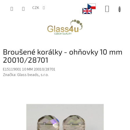
Přejít
NÁKUP
na
CZK
obsah
KOŠÍK
Broušené korálky - ohňovky 10 mm
20010/28701
E15119001 10 MM 20010/28701
Značka:
Glass beads, s.r.o.