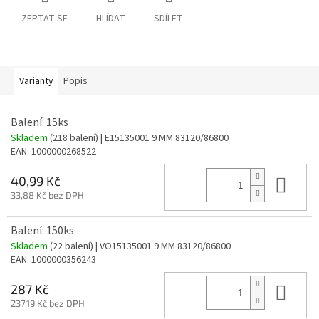
ZEPTAT SE
HLÍDAT
SDÍLET
Varianty
Popis
Balení: 15ks
Skladem
(218 balení)
| E15135001 9 MM 83120/86800
EAN:
1000000268522
Do 
40,99 Kč
33,88 Kč bez DPH
Balení: 150ks
Skladem
(22 balení)
| VO15135001 9 MM 83120/86800
EAN:
1000000356243
Do 
287 Kč
237,19 Kč bez DPH