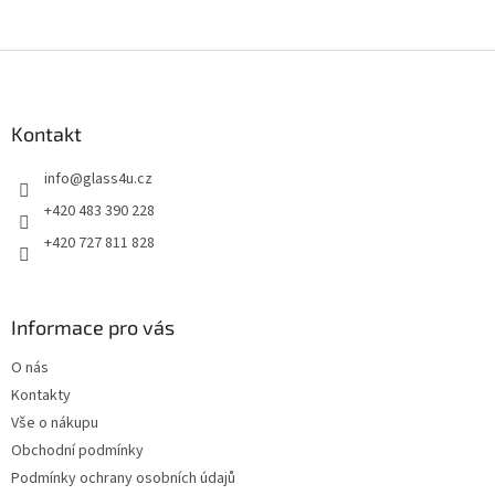
Z
á
p
a
Kontakt
t
info
@
glass4u.cz
í
+420 483 390 228
+420 727 811 828
Informace pro vás
O nás
Kontakty
Vše o nákupu
Obchodní podmínky
Podmínky ochrany osobních údajů