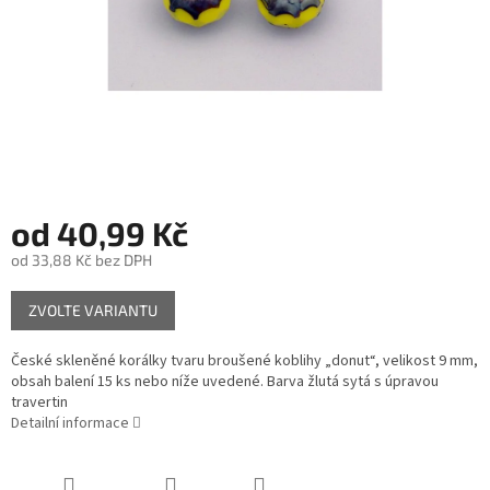
od
40,99 Kč
od
33,88 Kč
bez DPH
Měrná
ZVOLTE VARIANTU
cena:
České skleněné korálky tvaru broušené koblihy „donut“, velikost 9 mm,
obsah balení 15 ks nebo níže uvedené. Barva žlutá sytá s úpravou
travertin
Detailní informace