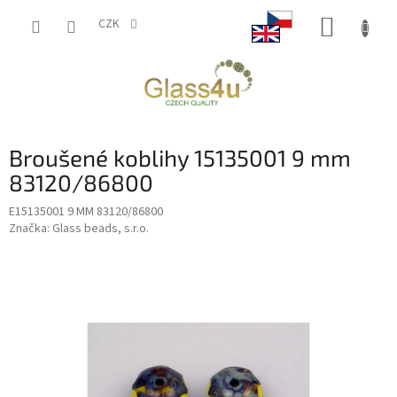
Přejít
NÁKUP
na
CZK
obsah
KOŠÍK
Broušené koblihy 15135001 9 mm
83120/86800
E15135001 9 MM 83120/86800
Značka:
Glass beads, s.r.o.