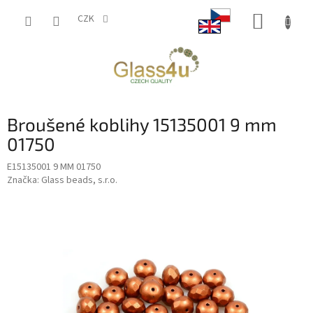
Přejít
NÁKUP
na
CZK
obsah
KOŠÍK
Broušené koblihy 15135001 9 mm
01750
E15135001 9 MM 01750
Značka:
Glass beads, s.r.o.