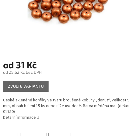
od
31 Kč
od
25,62 Kč
bez DPH
Měrná
ZVOLTE VARIANTU
cena:
České skleněné korálky ve tvaru broušené koblihy „donut“, velikost 9
mm, obsah balení 15 ks nebo níže uvedené. Barva měděná mat (dekor
01750)
Detailní informace