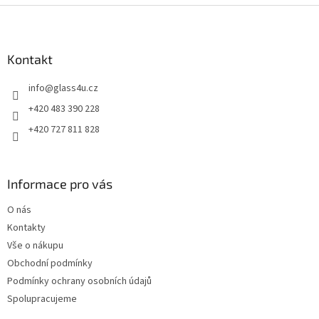
Z
á
p
a
Kontakt
t
info
@
glass4u.cz
í
+420 483 390 228
+420 727 811 828
Informace pro vás
O nás
Kontakty
Vše o nákupu
Obchodní podmínky
Podmínky ochrany osobních údajů
Spolupracujeme