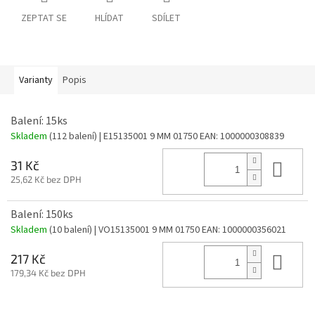
ZEPTAT SE
HLÍDAT
SDÍLET
Varianty
Popis
Balení: 15ks
Skladem
(112 balení)
| E15135001 9 MM 01750
EAN:
1000000308839
Do 
31 Kč
25,62 Kč bez DPH
Balení: 150ks
Skladem
(10 balení)
| VO15135001 9 MM 01750
EAN:
1000000356021
Do 
217 Kč
179,34 Kč bez DPH